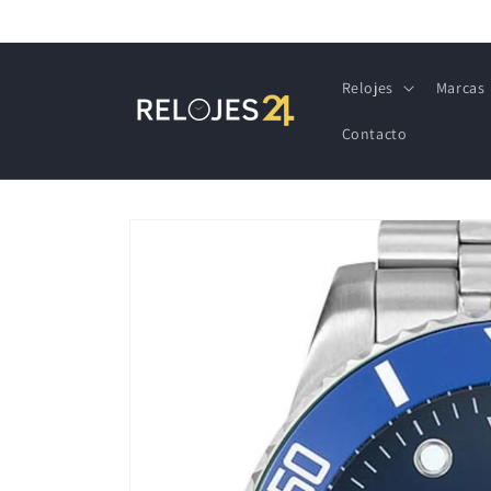
Ir
directamente
al contenido
Relojes
Marcas
Contacto
Ir
directamente
a la
información
del producto