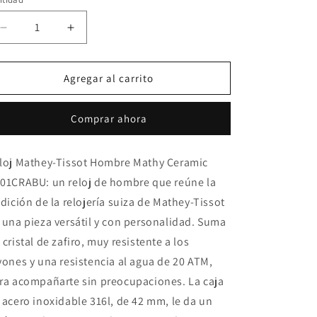
Reducir
Aumentar
cantidad
cantidad
para
para
Reloj
Reloj
Agregar al carrito
Mathey-
Mathey-
Tissot
Tissot
Hombre
Hombre
Comprar ahora
Mathy
Mathy
Ceramic
Ceramic
H901CRABU
H901CRABU
loj Mathey-Tissot Hombre Mathy Ceramic
01CRABU: un reloj de hombre que reúne la
adición de la relojería suiza de Mathey-Tissot
 una pieza versátil y con personalidad. Suma
 cristal de zafiro, muy resistente a los
yones y una resistencia al agua de 20 ATM,
ra acompañarte sin preocupaciones. La caja
 acero inoxidable 316l, de 42 mm, le da un