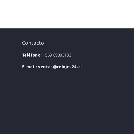
Contacto
Teléfono:
+569 89303733
E-mail: ventas@relojes24.cl