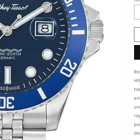
Re
H9
tr
en
un
ra
pa
de