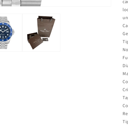
ca
lo
un
Ca
Ge
Ti
No
Fu
Di
Ma
Co
Cr
Ta
Co
Re
Ti